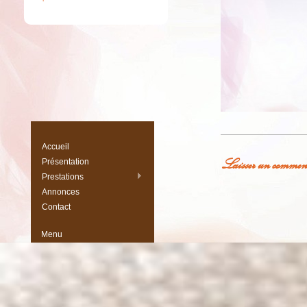
Accueil
Laisser un commen
Présentation
Prestations
Vous devez
être conne
Annonces
Contact
Menu