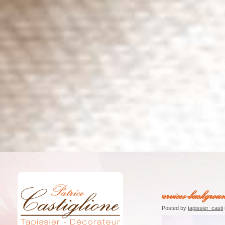
services-backgrou
Posted by
tapissier_casti