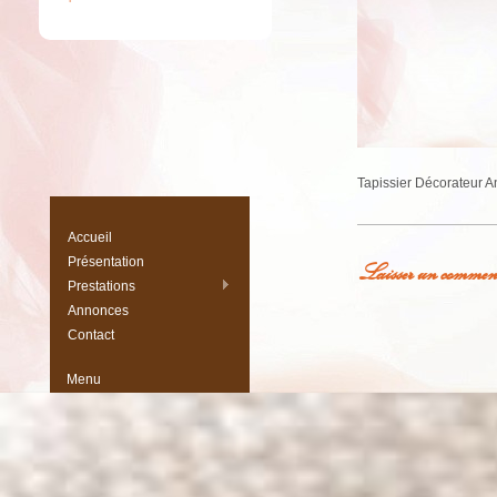
Tapissier Décorateur A
Accueil
Présentation
Laisser un commen
Prestations
Vous devez
être conne
Annonces
Contact
Menu