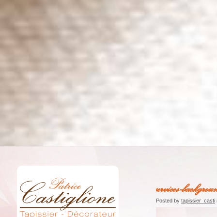
services-backgro
Posted by
tapissier_casti