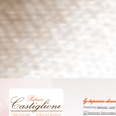
bg-tapissier-deco
Posted by
tapissier_casti